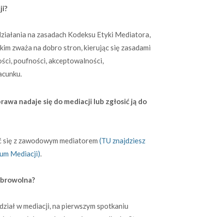
ji?
działania na zasadach Kodeksu Etyki Mediatora,
im zważa na dobro stron, kierując się zasadami
ści, poufności, akceptowalności,
acunku.
wa nadaje się do mediacji lub zgłosić ją do
ać się z zawodowym mediatorem
(TU znajdziesz
rum Mediacji)
.
obrowolna?
dział w mediacji, na pierwszym spotkaniu