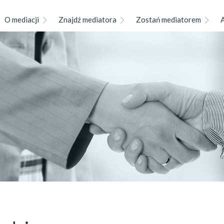
O mediacji
Znajdź mediatora
Zostań mediatorem