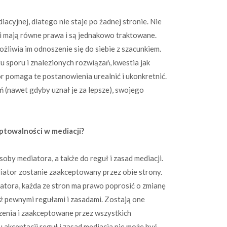
acyjnej, dlatego nie staje po żadnej stronie. Nie
ji mają równe prawa i są jednakowo traktowane.
liwia im odnoszenie się do siebie z szacunkiem.
u sporu i znalezionych rozwiązań, kwestia jak
r pomaga te postanowienia urealnić i ukonkretnić.
 (nawet gdyby uznał je za lepsze), swojego
ptowalności w mediacji?
oby mediatora, a także do reguł i zasad mediacji.
iator zostanie zaakceptowany przez obie strony.
atora, każda ze stron ma prawo poprosić o zmianę
też pewnymi regułami i zasadami. Zostają one
enia i zaakceptowane przez wszystkich
 akceptacji reguł i zasad mediacja nie może być