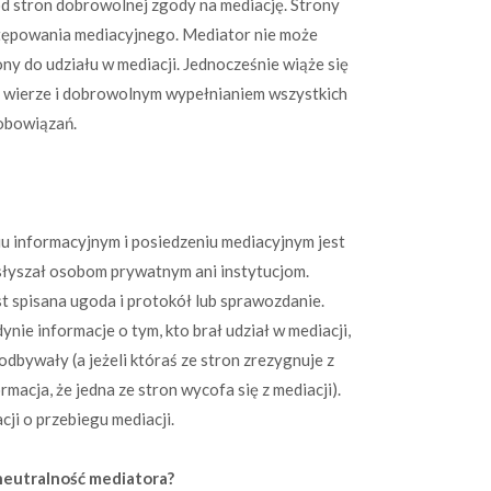
d stron dobrowolnej zgody na mediację. Strony
tępowania mediacyjnego. Mediator nie może
ony do udziału w mediacji. Jednocześnie wiąże się
ej wierze i dobrowolnym wypełnianiem wszystkich
zobowiązań.
iu informacyjnym i posiedzeniu mediacyjnym jest
usłyszał osobom prywatnym ani instytucjom.
t spisana ugoda i protokół lub sprawozdanie.
nie informacje o tym, kto brał udział w mediacji,
 odbywały (a jeżeli któraś ze stron zrezygnuje z
rmacja, że jedna ze stron wycofa się z mediacji).
ji o przebiegu mediacji.
eutralność mediatora?