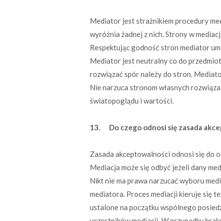
Mediator jest strażnikiem procedury medi
wyróżnia żadnej z nich. Strony w mediac
Respektując godność stron mediator umoż
Mediator jest neutralny co do przedmiot
rozwiązać spór należy do stron. Mediato
Nie narzuca stronom własnych rozwiązań
światopoglądu i wartości.
13. Do czego odnosi się zasada akce
Zasada akceptowalności odnosi się do os
Mediacja może się odbyć jeżeli dany med
Nikt nie ma prawa narzucać wyboru medi
mediatora. Proces mediacji kieruje się 
ustalone na początku wspólnego posiedz
uczestników mediacji. W przypadku braku