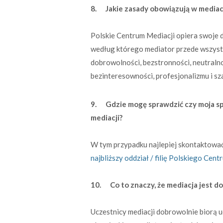
8. Jakie zasady obowiązują w mediac
Polskie Centrum Mediacji opiera swoje 
według którego mediator przede wszystk
dobrowolności, bezstronności, neutralno
bezinteresowności, profesjonalizmu i sz
9. Gdzie mogę sprawdzić czy moja spra
mediacji?
W tym przypadku najlepiej skontaktow
na
j
bliższy oddział / filię Polskiego Cent
10. Co to znaczy, że mediacja jest d
Uczestnicy mediacji dobrowolnie biorą u