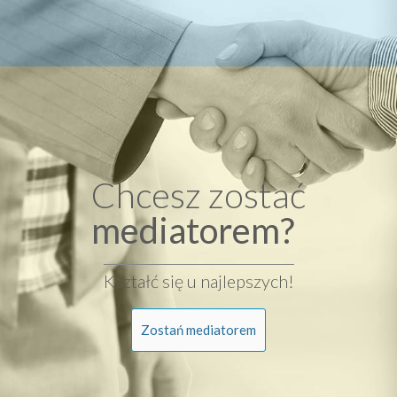
Chcesz zostać
mediatorem?
Kształć się u najlepszych!
Zostań mediatorem