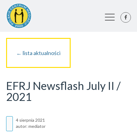
← lista aktualności
EFRJ Newsflash July II /
2021
4 sierpnia 2021
autor:
mediator