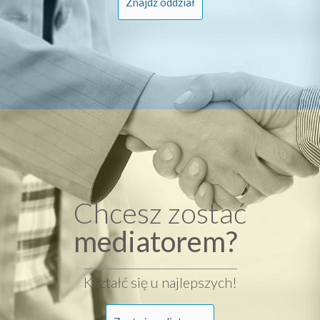
Znajdź oddział
Chcesz zostać
mediatorem?
Kształć się u najlepszych!