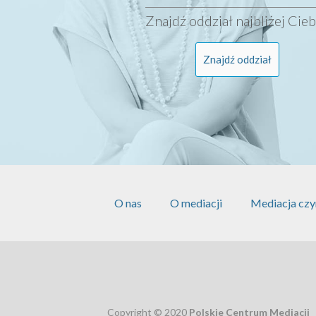
Znajdź oddział najbliżej Cieb
Znajdź oddział
O nas
O mediacji
Mediacja czy
Copyright © 2020
Polskie Centrum Mediacji