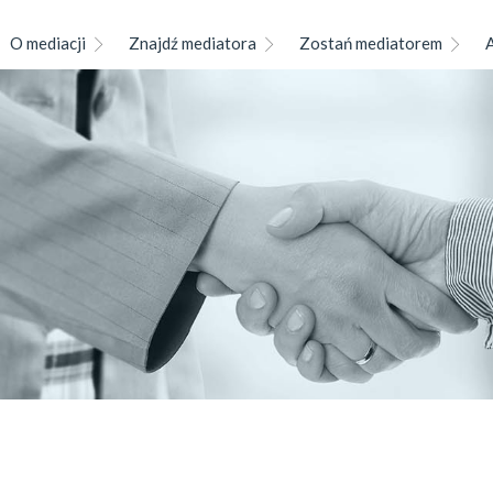
O mediacji
Znajdź mediatora
Zostań mediatorem