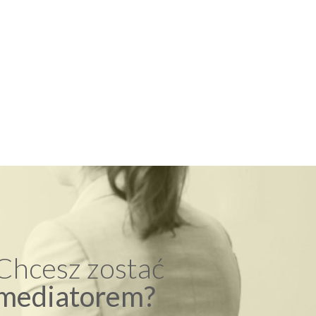
Chcesz zostać
mediatorem?