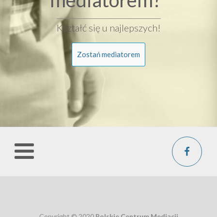
mediatorem?
Kształć się u najlepszych!
Zostań mediatorem
Copyright © 2020
Polskie Centrum Mediacji