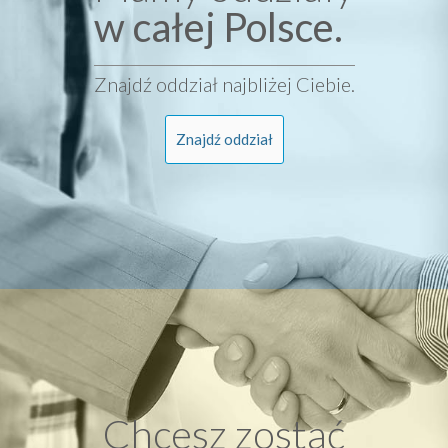
w całej Polsce.
Znajdź oddział najbliżej Ciebie.
Znajdź oddział
Chcesz zostać