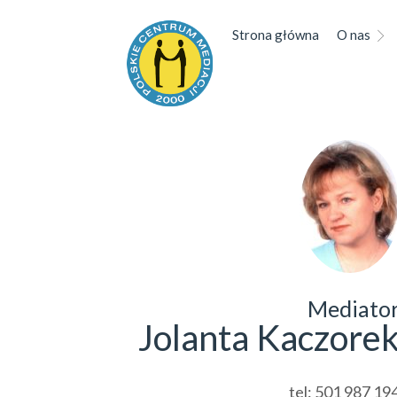
Strona główna
O nas
Mediato
Jolanta Kaczore
tel:
501 987 19