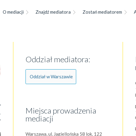
O mediacji
Znajdź mediatora
Zostań mediatorem
Oddział mediatora:
Oddział w Warszawie
r
Miejsca prowadzenia
k
mediacji
4
Warszawa, ul. Jagiellońska 58 lok. 122