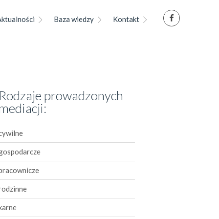
Aktualności
Baza wiedzy
Kontakt
Rodzaje prowadzonych
mediacji:
cywilne
gospodarcze
pracownicze
rodzinne
karne