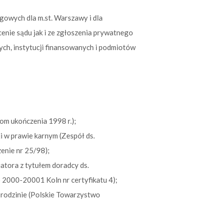
owych dla m.st. Warszawy i dla
nie sądu jak i ze zgłoszenia prywatnego
ych, instytucji finansowanych i podmiotów
om ukończenia 1998 r.);
ji w prawie karnym (Zespół ds.
enie nr 25/98);
iatora z tytułem doradcy ds.
2000-20001 Koln nr certyfikatu 4);
 rodzinie (Polskie Towarzystwo