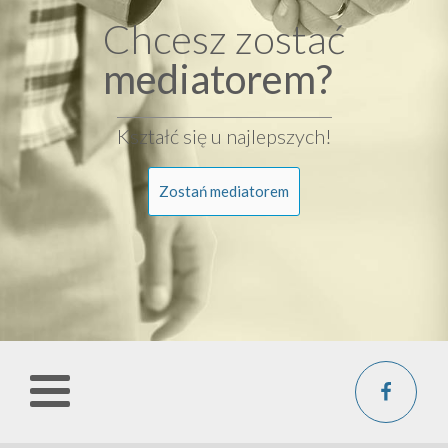
Chcesz zostać
mediatorem?
Kształć się u najlepszych!
Zostań mediatorem