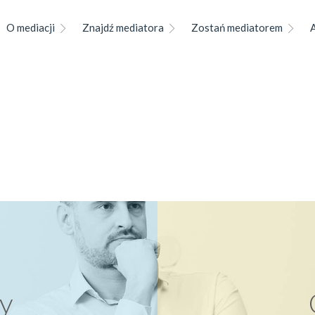
O mediacji
Znajdź mediatora
Zostań mediatorem
y