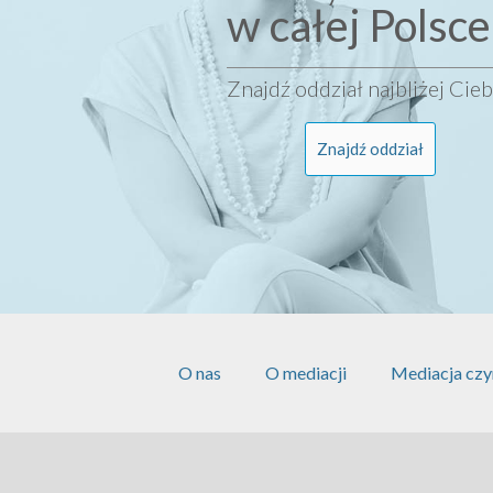
w całej Polsce
Znajdź oddział najbliżej Cieb
Znajdź oddział
O nas
O mediacji
Mediacja czy