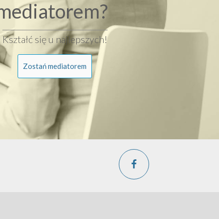
mediatorem?
Kształć się u najlepszych!
Zostań mediatorem