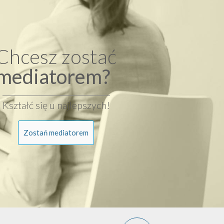
Chcesz zostać
mediatorem?
Kształć się u najlepszych!
Zostań mediatorem