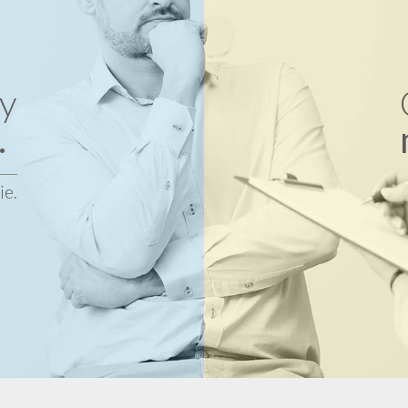
y
.
ie.