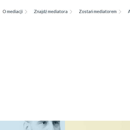
O mediacji
Znajdź mediatora
Zostań mediatorem